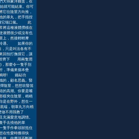
們大得象洋雞蛋，在
始就可能結束。你可
將它往陰莖方向推，
他的睾丸，把手指捏
便讓它喘口氣。 此
常將這種液體攢積在
使液體很少或沒有也
莖上，然後輕輕摩
到冷遇。 如果你的
售，只是叫法各有不
來回拍打撫摸它，讓
雙管齊下 用兩隻潤
)，那麼令一隻手別
杆，準備來個本壘
掌難鳴呀! 鐵砧功
鐵的，顧名思義。豎
彈陰莖，想想吹豎笛
錯的高潮。你要是嘴
那樣夾住陰莖，稍稍
你是在野外，想生一
底端，朝睾丸方向稍
麼做不用我教了
且充滿愛意地調情。
隻手去撓他的睾
一隻手作拳頭狀抵住
想在性愛時獲得快
先鋒，你應該不斷努