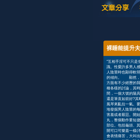
裸睡能提升
"互相手淫可不只是
識。性愛許多男人
人陰莖時也顯得軟
的傾向。 顯然，
方面有不少經歷的
種各樣的討論，其
間，一個大號的陽
還是筆直如箭好?其
風琴來亂拉一氣。
地發掘男人陰莖的
害羞或者厭惡。開
丸，整個動作要短
部位。包括龜頭、
開可口可樂蓋一樣(
會表情痛苦，大叫