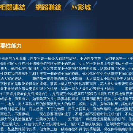
夫妻性能力
生殖器的互相摩擦，性愛它是一種令人戰慄的經歷。不過性愛首先，我們要來學一下
感覺他們的女伴在用手撫摸他們的陰莖時不夠熟練，女人的手本身看上去是那樣不盈一
弱無力。她們似乎害怕用力，卻又常常在不恰當的時候使勁拉拽，結果破壞了節奏，性
性愛時我們應該對互相手淫有一個正確全面的瞭解。你和你的伴侶不妨依照下面所說
我給大家的經驗。 我們第一要考慮的總是大小問題，太大還是太小呢?關於男人陰
時它較多的是取決於祖先的遺傳。事實上就人類的性欲程度而言，花大量功夫來研究這
具並不會給婦女帶去更多生理上的快感，除非一些女人天生心裏愛好大陽具。 那麼
時主要還是要看你是否握得合手，是否能完全地把握它?那樣你才能對它整個地進行
要輕柔地，但要有力。如果陰莖的尺寸確實非同尋常，建議用兩隻手愛撫，以免遺漏
每一寸地方，男人喜歡自己的陰莖受到女人的崇拜、戲樂、逗弄、愛撫和按摩，讓他知
始時現別急著抽拉，而去感覺一下它的飽滿，用手指從睾丸一直撫到龜頭，然後慢慢劃
捷而連貫，不要停頓。 現在你要漸漸加速了，不過仍然不要狠命抽拉或拍打，不妨
其膨大部分及陰莖底部一些柔軟的地方。 把手攤平，然後慢慢握緊龜頭的頂部，作
不是拉罐式的)，相信你的男人會快樂地呻吟。龜頭可是超級敏感的，這舉動會帶給它
出聲，甚至想推開你的手，但實際上他一秒鐘都捨不得你的手離開。現在你得繼續耕作