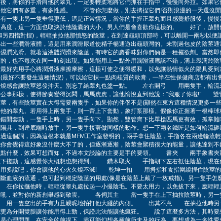
後，將你的手滑向他的睾丸，一定要輕柔地將它們抓在手指中，慢慢向外拉。如果它
速他它們有多重，有多性感。 不管你怎麼做，別去擠捏它們!否則浪漫的一天還沒開
蛋有一隻比另一隻垂得更低，這是正常情況，當你的手握正睾丸而且感覺舒服後，慢慢
的高度，這一方面也取決於他陰囊的大小。男人們是會喜歡你這樣的。 好了，放開
和另四指對捏)，輕輕抽拉他那憤怒的陰莖，在到達龜頭頂部時，可以離開一兩秒以
泌出一些潤滑液體，這是用來潤滑尿道使精子暢通遊出龜頭灣的。未割過包皮的陰莖通
持濕潤光滑。就著這液體潤滑來陰莖，有時它的麝香味對你們倆是一種摧欲劑。當然即
須的，也不每次在同一時刻出現。如果能用上一點外用潤滑液應該不錯，滴上幾滴於陰
前最好先用手心將潤滑液摩擦摩擦，這樣可使之便得暖和，以免讓熱情似火的陽具受
(最好不要發生這種情況)，可以給它抹一點肉桂質的軟膏，一半在性保健商店都有出
灼燒感會讓陰莖怒發沖天。別忘了給睾丸也塗一點。 左右開弓 用兩隻手，輪流
行公事那樣，使得節奏變得沉悶，馬馬虎虎，讓他愉悅直到他說：“我服了你啦!” 
莖，有些陰莖實在大得需要兩隻手，如果你的伴侶不是(顯然在東方這種情況更多一些
弄他的睾丸。若用得上兩隻手，則一齊上下套動，象打泵那樣。假像你正握著一根棒球
手錯開套動，一隻手上時，另一隻手向下。顯然，雙管齊下比單槍匹馬更有效，孤
摩陽具，到達底端時放手，另一隻手接著做同樣的動作。想一下兩名鐵匠是如何輪流砸
過這個詞，因為這根本就是MFM工作室發明的，兩手拿住陰莖，手指各在兩邊輪流輕
能你會覺得這好象沒什麼大不了的，但逐漸逐漸，陰莖會聚積很大的能量，讓他達到不
來點什麼，效果可想而知，不過本文談論的主要是手的要領。 書夾 兩手象書夾
上下搓動，這感覺你大概想也想得到。 鑽木取火 手指朝下左右抵住陰莖，現在
不用多說吧，你會讓他的心火久燒不滅! 乾坤一扣 用拇指和食指圍繞捏住陰莖的
斷血液的流通，也可起到穩定陰莖的用處(像是在陰莖上戴了一枚戒指)。另一隻手怎
在你拉撫他時，輕輕從睾丸處拉起一小撮陰毛。不要太用力，以免拔下來，應輕輕
大吼，並對你的新創舉感到敬畏。 各伺其主 當一隻手在上下抽拉陰莖時，另一
用一隻空出的手有力且親昵地拍打他大腿的內側。 出其不意 在抽拉他時另
能更為分開雙腿讓你能用得上勁，保證此法能讓他瘋狂。 說了這麼多方法，其時要
還是心理問題，在安全的前提下，盡可能幻想各種前所未及的行為。要想成為一名性愛