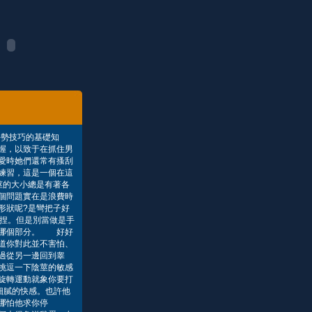
手勢技巧的基礎知
握，以致于在抓住男
愛時她們還常有搔刮
練習，這是一個在這
莖的大小總是有著各
個問題實在是浪費時
形狀呢?是彎把子好
擠捏。但是別當做是手
了哪個部分。 好好
道你對此並不害怕、
過從另一邊回到睾
挑逗一下陰莖的敏感
旋轉運動就象你要打
細膩的快感。也許他
哪怕他求你停