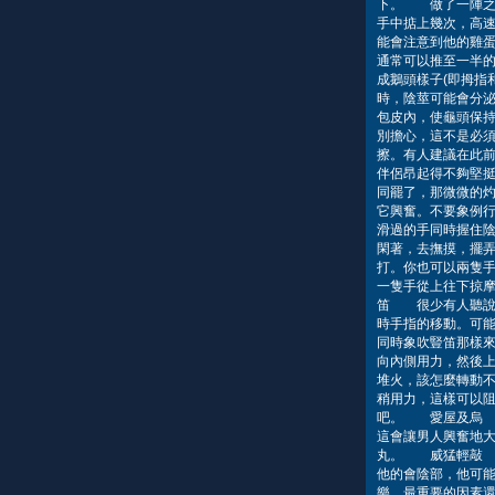
下。 做了一陣之
手中掂上幾次，高
能會注意到他的雞
通常可以推至一半
成鵝頭樣子(即拇指
時，陰莖可能會分
包皮內，使龜頭保
別擔心，這不是必
擦。有人建議在此
伴侶昂起得不夠堅挺
同罷了，那微微的
它興奮。不要象例
滑過的手同時握住陰
閑著，去撫摸，擺
打。你也可以兩隻
一隻手從上往下掠
笛 很少有人聽說
時手指的移動。可
同時象吹豎笛那樣
向內側用力，然後
堆火，該怎麼轉動
稍用力，這樣可以阻
吧。 愛屋及烏 
這會讓男人興奮地
丸。 威猛輕敲 
他的會陰部，他可
樂，最重要的因素